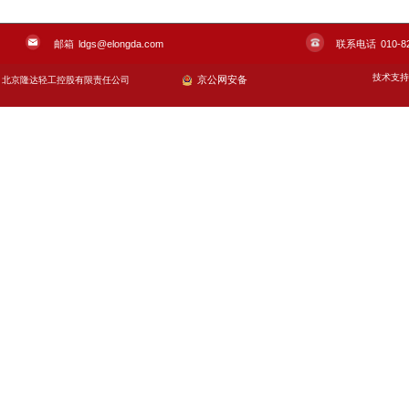
赛场上，队员们在攻与守之间增强心领神
起直追、绝不放弃，在对抗合作中展示了“胜
经过一轮轮紧张激烈的比赛，最终轻工集
胶印厂公司代表队获得团体比赛殿军；科技集
青梅、窦楠、芮云彤、轻工集团白淼分别获得
本次比赛旨在贯彻落实一轻控股工会关于
出贡献。职工羽毛球比赛不仅仅是一场体育比
感，对构建和谐的工作氛围和提升员工的归属
养成健康文明的生活方式，积极营造良好健康